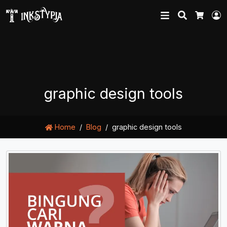
Search
L
Cart
graphic design tools
Home
Blog
graphic design tools